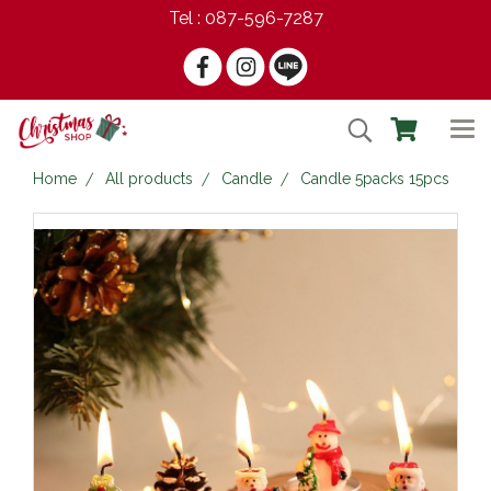
Tel : 087-596-7287
Home
All products
Candle
Candle 5packs 15pcs