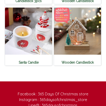
Candlestick 3pcs
Wooden Candlestick
Santa Candle
Wooden Candlestick
Facebook : 365 Days Of Christmas store
Instagram : 365daysofchristmas_store
Line@ : 365daysofchristmas