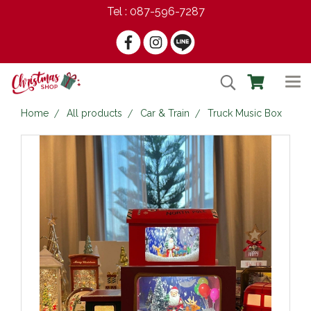
Tel : 087-596-7287
Home
All products
Car & Train
Truck Music Box