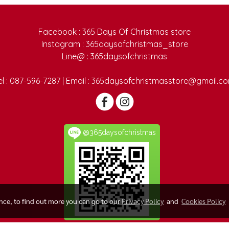
Facebook : 365 Days Of Christmas store
Instagram : 365daysofchristmas_store
Line@ : 365daysofchristmas
el : 087-596-7287 | Email : 365daysofchristmasstore@gmail.c
@365daysofchristmas
ence, to find out more you can go to our
Privacy Policy
and
Cookies Policy