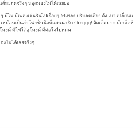
นต์สะกดจริงๆ หยุดมองไม่ได้เลยยย
ๆ มีไฟ มีเพลงเล่นรันไปเรื่อยๆ 64เพลง ปรับลดเสียง ดัง เบา เปลี่
้ เหมือนเป็นลำโพงชิ้นนึงที่แสนน่ารัก Omggg! จัดเต็มมาก มีเกล
มงค์ มีไฟใต้อุโมงค์ ดีต่อใจไปหมด
มองไม่ได้เลยจริงๆ