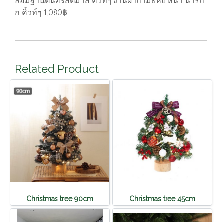
ล้อมฐานต้นคริสต์มาส คิ้วท์ๆ งานผ้ากำมะหยี่ หนา น่ารัก
ก คิ้วท์ๆ 1,080฿
Related Product
Christmas tree 90cm
Christmas tree 45cm