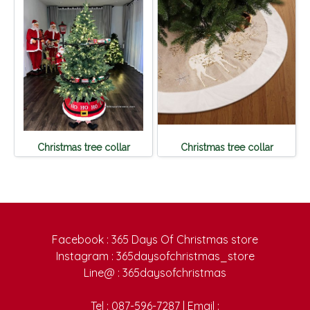
Christmas tree collar
Christmas tree collar
Facebook : 365 Days Of Christmas store
Instagram : 365daysofchristmas_store
Line@ : 365daysofchristmas
Tel : 087-596-7287 | Email :