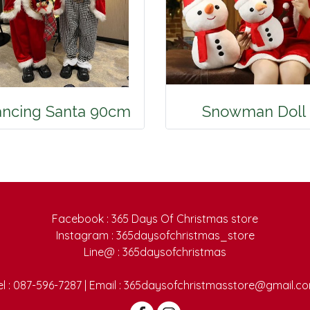
ncing Santa 90cm
Snowman Doll
Facebook : 365 Days Of Christmas store
Instagram : 365daysofchristmas_store
Line@ : 365daysofchristmas
el : 087-596-7287 | Email : 365daysofchristmasstore@gmail.c