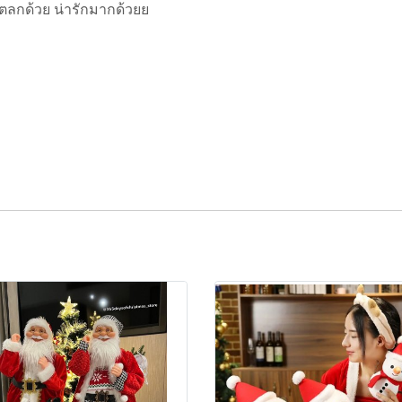
 ตลกด้วย น่ารักมากด้วยย