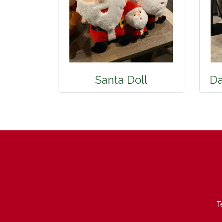
Santa Doll
Da
T