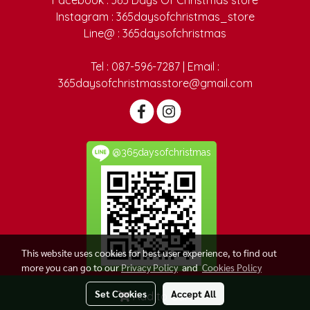
Instagram : 365daysofchristmas_store
Line@ : 365daysofchristmas
Tel : 087-596-7287 | Email :
365daysofchristmasstore@gmail.com
@365daysofchristmas
This website uses cookies for best user experience, to find out
more you can go to our
Privacy Policy
and
Cookies Policy
Set Cookies
Accept All
Add to Cart
Visitors
581,350