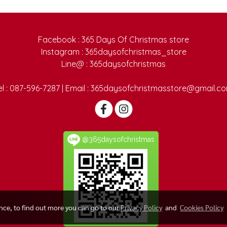
Facebook : 365 Days Of Christmas store
Instagram : 365daysofchristmas_store
Line@ : 365daysofchristmas
el : 087-596-7287 | Email : 365daysofchristmasstore@gmail.c
@365daysofchristmas
ence, to find out more you can go to our
Privacy Policy
and
Cookies Policy