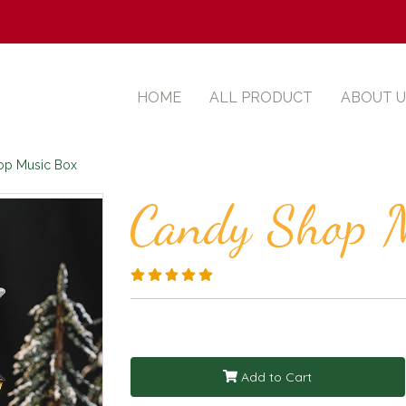
HOME
ALL PRODUCT
ABOUT U
op Music Box
Candy Shop 
Add to Cart