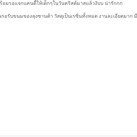
้อมรอแจกแคนดี้ให้เด็กๆในวันคริสต์มาสแล้วงับบ น่ารักกก
ยืนรอรับขนมของลุงซานต้า วัสดุเป็นเรซิ่นทั้งหมด งานละเอียดมาก 