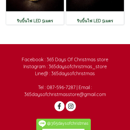
ริบบิ้นไฟ LED 5เมตร
ริบบิ้นไฟ LED 5เมตร
Facebook : 365 Days Of Christmas store
Instagram : 365daysofchristmas_store
Line@ : 365daysofchristmas
Tel : 087-596-7287 | Email :
365daysofchristmasstore@gmail.com
@365daysofchristmas