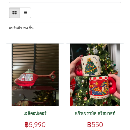
พบสินค้า 214 ชิ้น
เฮลิคอปเตอร์
แก้วเซรามิค คริสมาสต์
฿5,990
฿550