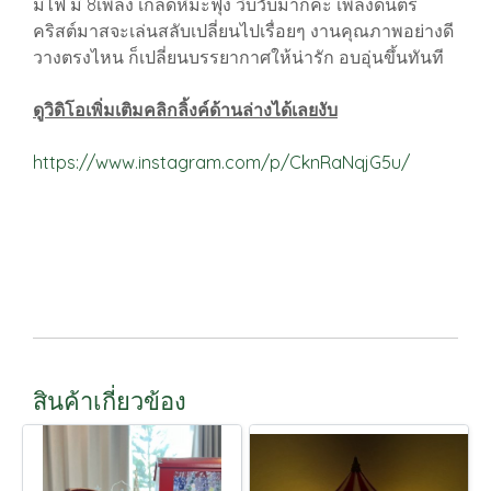
มีไฟ มี 8เพลง เกล็ดหิมะฟุ้ง วิบวับมากค่ะ เพลงดนตรี
คริสต์มาสจะเล่นสลับเปลี่ยนไปเรื่อยๆ งานคุณภาพอย่างดี
วางตรงไหน ก็เปลี่ยนบรรยากาศให้น่ารัก อบอุ่นขึ้นทันที
ดูวิดิโอเพิ่มเติมคลิกลิ้งค์ด้านล่างได้เลยงับ
https://www.instagram.com/p/CknRaNqjG5u/
สินค้าเกี่ยวข้อง