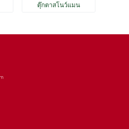
ตุ๊กตาสโนว์แมน
om