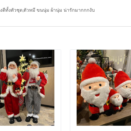
ทั้งตัวชุด,ตัวหมี ขนนุ่ม ผ้านุ่ม น่ารักมากกกงับ