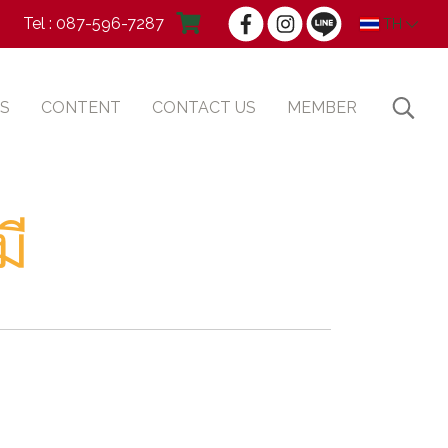
Tel : 087-596-7287
TH
S
CONTENT
CONTACT US
MEMBER
มี