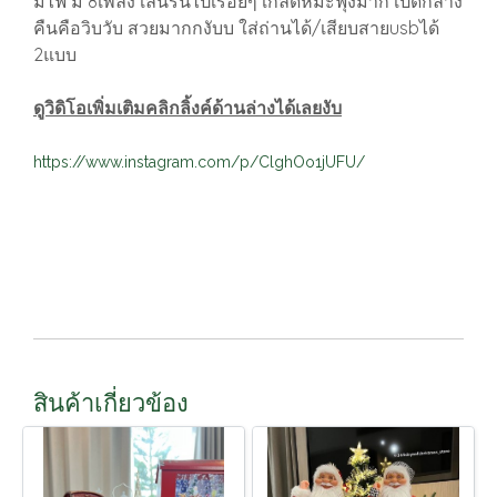
มีไฟ มี 8เพลง เล่นรันไปเรื่อยๆ เกล็ดหิมะฟุ้งมาก เปิดกลาง
คืนคือวิบวับ สวยมากกงับบ ใส่ถ่านได้/เสียบสายusbได้
2แบบ
ดูวิดิโอเพิ่มเติมคลิกลิ้งค์ด้านล่างได้เลยงับ
https://www.instagram.com/p/ClghOo1jUFU/
สินค้าเกี่ยวข้อง