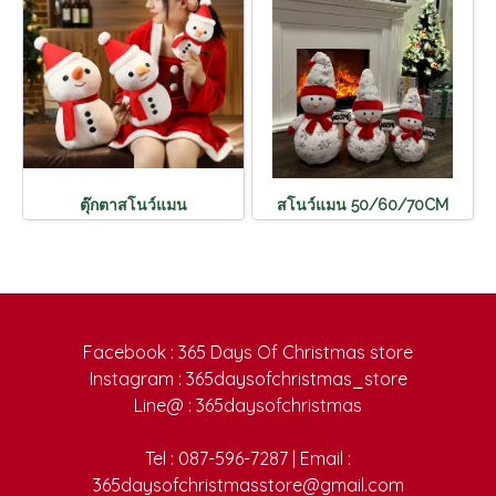
ตุ๊กตาสโนว์แมน
สโนว์แมน 50/60/70CM
Facebook : 365 Days Of Christmas store
Instagram : 365daysofchristmas_store
Line@ : 365daysofchristmas
Tel : 087-596-7287 | Email :
365daysofchristmasstore@gmail.com