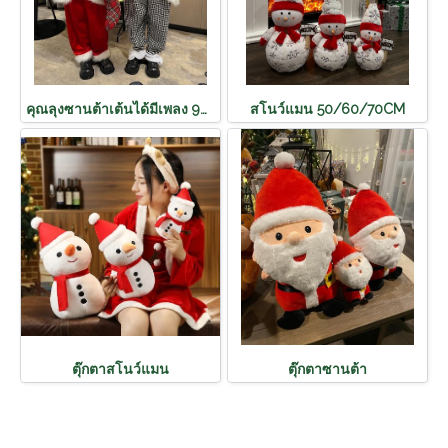
คุณลุงซานต้าเต้นได้มีเพลง 90cm
สโนว์แมน 50/60/70CM
ตุ๊กตาสโนว์แมน
ตุ๊กตาซานต้า