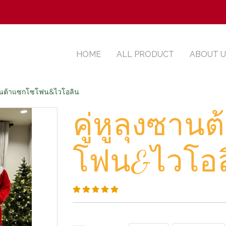
HOME
ALL PRODUCT
ABOUT U
งซานต้าแซกโซโฟน&ไวโอลิน
คู่หูลุงซาน
โฟน&ไวโอล