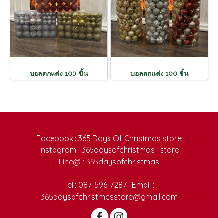
บอลตกแต่ง 100 ชิ้น
บอลตกแต่ง 100 ชิ้น
Facebook : 365 Days Of Christmas store
Instagram : 365daysofchristmas_store
Line@ : 365daysofchristmas
Tel : 087-596-7287 | Email :
365daysofchristmasstore@gmail.com