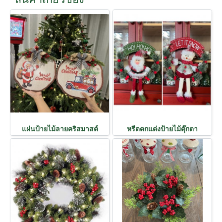
แผ่นป้ายไม้ลายคริสมาสต์
หรีดตกแต่งป้ายไม้ตุ๊กตา