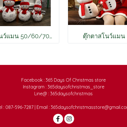
สโนว์แมน 50/60/70CM
ตุ๊กตาสโนว์แมน
Facebook : 365 Days Of Christmas store
Instagram : 365daysofchristmas_store
Line@ : 365daysofchristmas
el : 087-596-7287 | Email : 365daysofchristmasstore@gmail.c