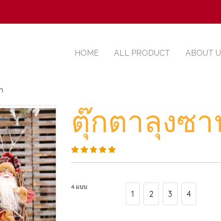
HOME
ALL PRODUCT
ABOUT U
้า
ตุ๊กตาลุงซา
4 แบบ
1
2
3
4