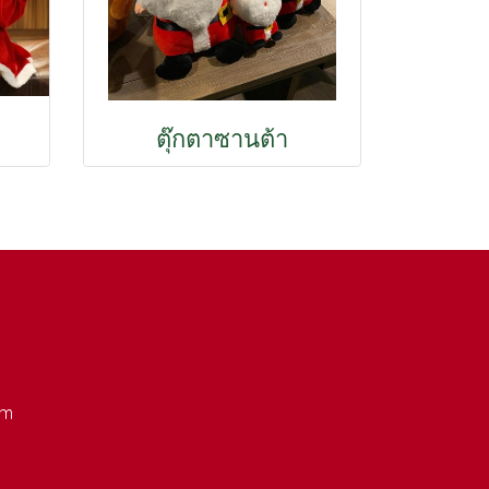
ตุ๊กตาซานต้า
om