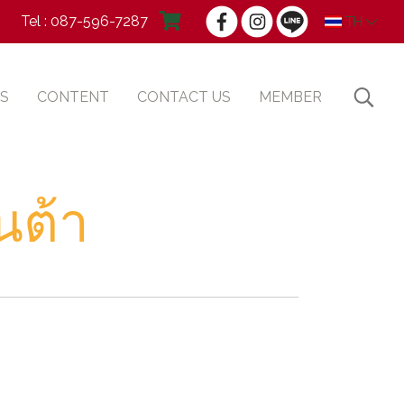
Tel : 087-596-7287
TH
S
CONTENT
CONTACT US
MEMBER
นต้า